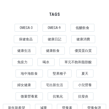
TAGS
OMEGA-3
OMEGA-9
低醣飲食
保健食品
健康日記
健康消費
健康生活
健康飲食
優質蛋白質
免疫力
喝水
單元不飽和脂肪酸
地中海飲食
堅果種子
夏天
婦女健康
宅出新生活
小兒營養
微量營養素
抗氧化
抗發炎
新年新希望
減重
營養素
營養食譜