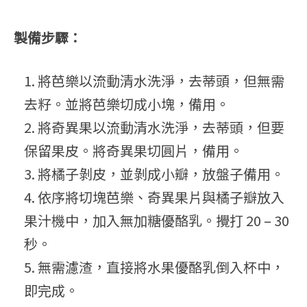
製備步驟：
將芭樂以流動清水洗淨，去蒂頭，但無需
去籽。並將芭樂切成小塊，備用。
將奇異果以流動清水洗淨，去蒂頭，但要
保留果皮。將奇異果切圓片，備用。
將橘子剝皮，並剝成小瓣，放盤子備用。
依序將切塊芭樂、奇異果片與橘子瓣放入
果汁機中，加入無加糖優酪乳。攪打 20 – 30
秒。
無需濾渣，直接將水果優酪乳倒入杯中，
即完成。