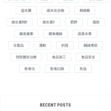
益生菌
碳水化合物
精緻糖
維生素B群
維生素C
肥胖
脂肪
腸道健康
膳食纖維
蔬菜水果
豆製品
運動
鈣質
闢謠專區
預防勝於治療
食品加工
食品安全
飲食法
飲食記錄
魚油
RECENT POSTS