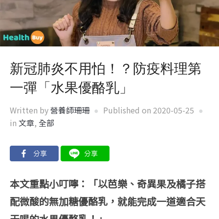
新冠肺炎不用怕！？防疫料理第
一彈「水果優酪乳」
Written by
營養師珊珊
Published on
2020-05-25
in
文章
,
全部
本文重點小叮嚀：
「以芭樂、奇異果及橘子搭
配微酸的無加糖優酪乳，就能完成一道適合天
天喝的水果優酪乳！」