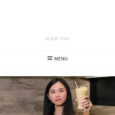
MY健康 TODAY
MENU