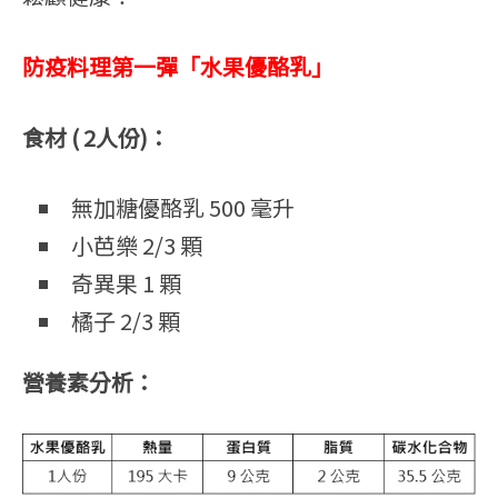
防疫料理第一彈「水果優酪乳」
食材 ( 2人份)：
無加糖優酪乳 500 毫升
小芭樂 2/3 顆
奇異果 1 顆
橘子 2/3 顆
營養素分析：