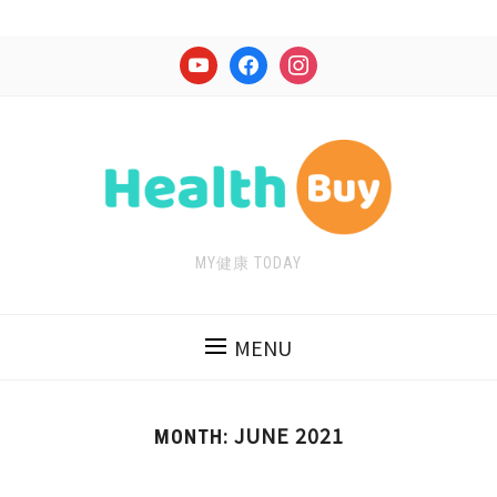
youtube
facebook
instagram
MY健康 TODAY
MENU
JUNE 2021
MONTH: