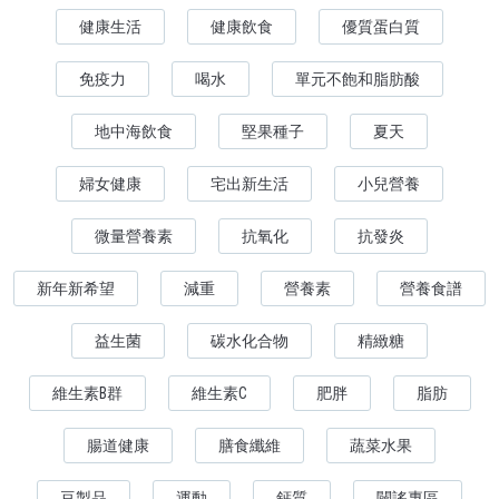
健康生活
健康飲食
優質蛋白質
免疫力
喝水
單元不飽和脂肪酸
地中海飲食
堅果種子
夏天
婦女健康
宅出新生活
小兒營養
微量營養素
抗氧化
抗發炎
新年新希望
減重
營養素
營養食譜
益生菌
碳水化合物
精緻糖
維生素B群
維生素C
肥胖
脂肪
腸道健康
膳食纖維
蔬菜水果
豆製品
運動
鈣質
闢謠專區