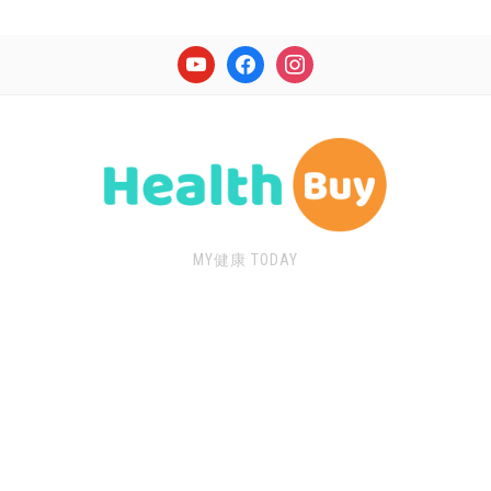
youtube
facebook
instagram
MY健康 TODAY