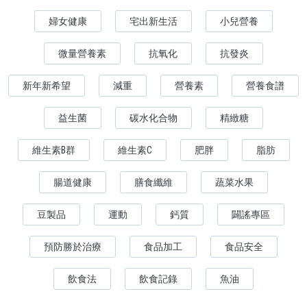
婦女健康
宅出新生活
小兒營養
微量營養素
抗氧化
抗發炎
新年新希望
減重
營養素
營養食譜
益生菌
碳水化合物
精緻糖
維生素B群
維生素C
肥胖
脂肪
腸道健康
膳食纖維
蔬菜水果
豆製品
運動
鈣質
闢謠專區
預防勝於治療
食品加工
食品安全
飲食法
飲食記錄
魚油