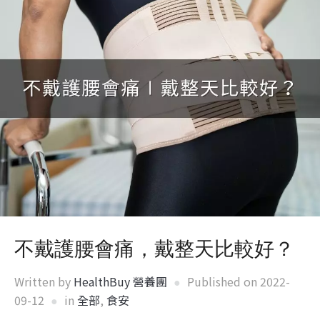
不戴護腰會痛，戴整天比較好？
Written by
HealthBuy 營養團
Published on
2022-
09-12
in
全部
,
食安