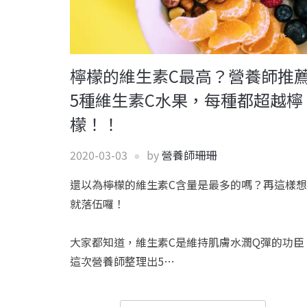
檸檬的維生素C最高？營養師推
5種維生素C水果，每種都超越檸
檬！！
2020-03-03
by
營養師珊珊
還以為檸檬的維生素C含量是最多的嗎？再這樣想
就落伍囉！
大家都知道，維生素C是維持肌膚水潤Q彈的功臣
這次營養師整理出5…