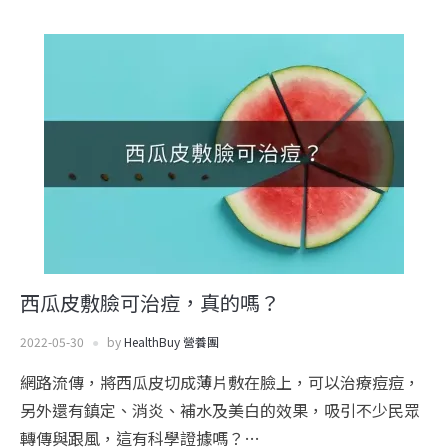
西瓜皮敷臉可治痘，真的嗎？
2022-05-30
by
HealthBuy 營養團
網路流傳，將西瓜皮切成薄片敷在臉上，可以治療痘痘，
另外還有鎮定、消炎、補水及美白的效果，吸引不少民眾
轉傳與跟風，這有科學證據嗎？…