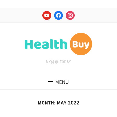
youtube
facebook
instagram
MY健康 TODAY
MENU
MAY 2022
MONTH: