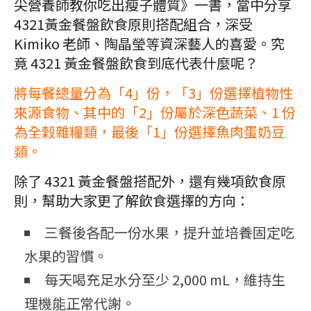
尖營養師教你吃出瘦子體質》一書，當中分享
4321黃金餐盤飲食原則搭配組合，深受
Kimiko 老師、陶晶瑩等資深藝人的喜愛。究
竟 4321 黃金餐盤飲食到底代表什麼呢？
將每餐總量分為「4」份，「3」份選擇植物性
來源食物、其中的「2」份屬於深色蔬菜、1 份
為全榖雜糧類，最後「1」份選擇魚肉蛋奶豆
類。
除了 4321 黃金餐盤搭配外，還有幾項飲食原
則，幫助大家更了解飲食選擇的方向：
三餐後各配一份水果，提升並培養固定吃
水果的習慣。
每天喝充足水分至少 2,000 mL，維持生
理機能正常代謝。