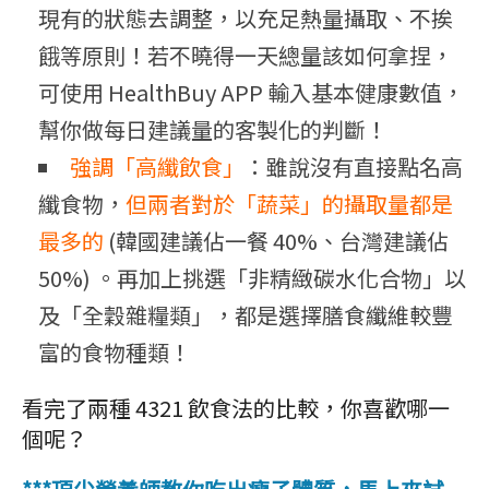
現有的狀態去調整，以充足熱量攝取、不挨
餓等原則！若不曉得一天總量該如何拿捏，
可使用 HealthBuy APP 輸入基本健康數值，
幫你做每日建議量的客製化的判斷！
強調「高纖飲食」
：雖說沒有直接點名高
纖食物，
但兩者對於「蔬菜」的攝取量都是
最多的
(韓國建議佔一餐 40%、台灣建議佔
50%) 。再加上挑選「非精緻碳水化合物」以
及「全穀雜糧類」，都是選擇膳食纖維較豐
富的食物種類！
看完了兩種 4321 飲食法的比較，你喜歡哪一
個呢？