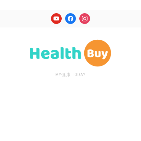
youtube
facebook
instagram
MY健康 TODAY