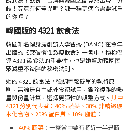
說到數字飲食，台灣與韓國之間竟然出現了分
歧！究竟有何差異呢？哪一種更適合需要減重
的你呢？
韓國版的 4321 飲食法
韓國知名健身房創辦人李智秀 (DANO) 在今年
出版的《突破慣性激瘦飲食》一書中，積極倡
導 4321 飲食法的重要性，也是她幫助韓國民
眾減重不復胖的秘密法則。
她的 4321 飲食法，強調輕鬆簡單的執行原
則，無論是自主或外食都試用，撇除複雜的熱
量與份量計算，選擇更彈性的調整方式。
其中
4321 分別代表著：40% 蔬菜、30% 非精緻碳
水化合物、20% 蛋白質、10% 脂肪
：
40% 蔬菜
：一餐當中要有將近一半是蔬