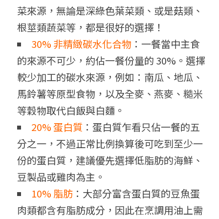
菜來源，無論是深綠色葉菜類、或是菇類、
根莖類蔬菜等，都是很好的選擇！
30% 非精緻碳水化合物
：一餐當中主食
的來源不可少，約佔一餐份量的 30%。選擇
較少加工的碳水來源，例如：南瓜、地瓜、
馬鈴薯等原型食物，以及全麥、燕麥、糙米
等穀物取代白飯與白麵。
20% 蛋白質
：蛋白質乍看只佔一餐的五
分之一，不過正常比例換算後可吃到至少一
份的蛋白質，建議優先選擇低脂肪的海鮮、
豆製品或雞肉為主。
10% 脂肪
：大部分富含蛋白質的豆魚蛋
肉類都含有脂肪成分，因此在烹調用油上需