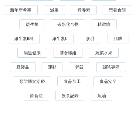
新年新希望
減重
營養素
營養食譜
益生菌
碳水化合物
精緻糖
維生素B群
維生素C
肥胖
脂肪
腸道健康
膳食纖維
蔬菜水果
豆製品
運動
鈣質
闢謠專區
預防勝於治療
食品加工
食品安全
飲食法
飲食記錄
魚油