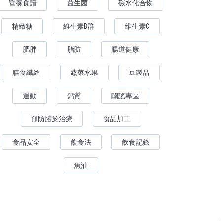
營養食譜
益生菌
碳水化合物
精緻糖
維生素B群
維生素C
肥胖
脂肪
腸道健康
膳食纖維
蔬菜水果
豆製品
運動
鈣質
闢謠專區
預防勝於治療
食品加工
食品安全
飲食法
飲食記錄
魚油