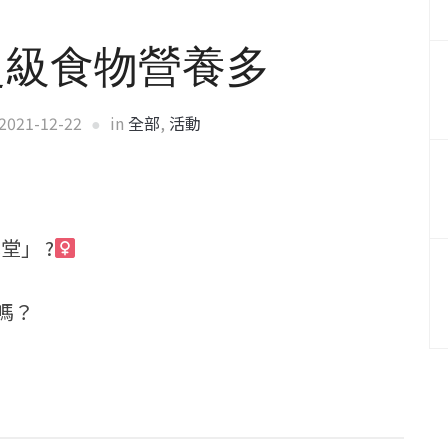
超級食物營養多
2021-12-22
in
全部
,
活動
」 ?‍
嗎？