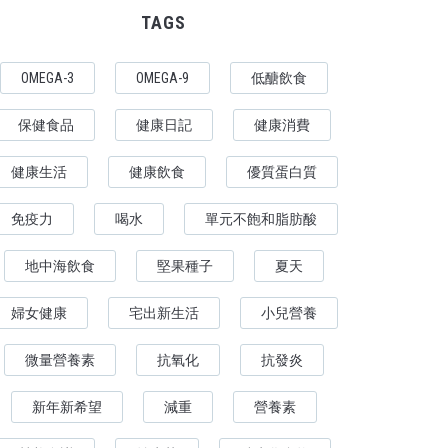
TAGS
OMEGA-3
OMEGA-9
低醣飲食
保健食品
健康日記
健康消費
健康生活
健康飲食
優質蛋白質
免疫力
喝水
單元不飽和脂肪酸
地中海飲食
堅果種子
夏天
婦女健康
宅出新生活
小兒營養
微量營養素
抗氧化
抗發炎
新年新希望
減重
營養素