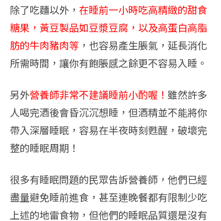
除了吃麵以外，
在睡前一小時吃
高精緻的甜食
糖果，黃豆製品如豆漿豆腐，以及高蛋白高脂
肪的牛肉豬肉
等
，也容易產生脹氣，延長消化
所需時間，讓你有飽脹感之餘更不容易入睡。
另外
營養師非常
不建議睡前小酌
喔！
雖然許多
人喝完酒後會昏沉沉想睡，但酒精並不能將你
帶入深層睡眠，容易在半夜時刻甦醒，破壞完
整的睡眠周期！
很多有睡眠問題的民眾告訴營養師，他們已經
盡量避免睡前進食，甚至連晚餐都有限制少吃
上述的地雷食物，但他們的睡眠品質還是沒有