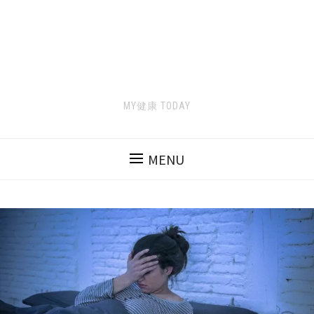
MY健康 TODAY
MENU