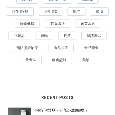
維生素B群
維生素C
肥胖
脂肪
腸道健康
膳食纖維
蔬菜水果
豆製品
運動
鈣質
闢謠專區
預防勝於治療
食品加工
食品安全
飲食法
飲食記錄
魚油
RECENT POSTS
鋁箔包飲品，可隔水加熱嗎？