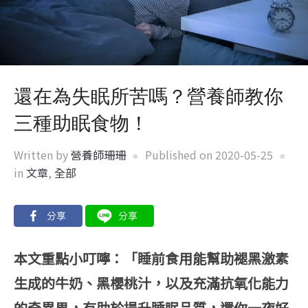
還在為失眠所苦嗎？營養師教你
三種助眠食物！
Written by
營養師珊珊
Published on
2020-05-25
in
文章
,
全部
本文重點小叮嚀：
「睡前食用能幫助褪黑激素
生成的牛奶、黑櫻桃汁，以及充滿抗氧化能力
的奇異果，有助於提升睡眠品質，還你一夜好