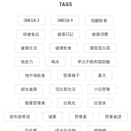
TAGS
OMEGA-3
OMEGA-9
低醣飲食
保健食品
健康日記
健康消費
健康生活
健康飲食
優質蛋白質
免疫力
喝水
單元不飽和脂肪酸
地中海飲食
堅果種子
夏天
婦女健康
宅出新生活
小兒營養
微量營養素
抗氧化
抗發炎
新年新希望
減重
營養素
營養食譜
益生菌
碳水化合物
精緻糖