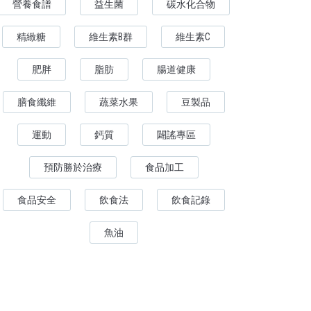
營養食譜
益生菌
碳水化合物
精緻糖
維生素B群
維生素C
肥胖
脂肪
腸道健康
膳食纖維
蔬菜水果
豆製品
運動
鈣質
闢謠專區
預防勝於治療
食品加工
食品安全
飲食法
飲食記錄
魚油