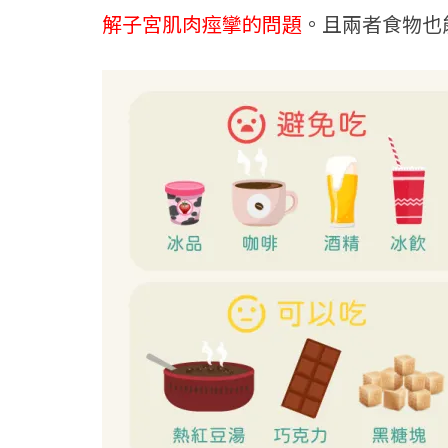
解子宮肌肉痙攣的問題
。且兩者食物也