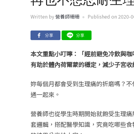
Written by
營養師珊珊
Published on
2020-0
本文重點小叮嚀：
「經前避免冷飲與咖
有助於體內荷爾蒙的穩定，減少子宮收
妳每個月都會受到生理痛的折磨嗎？不
通一起來。
營養師也從學生時期開始就飽受生理痛
套邏輯，搭配醫學知識，究竟吃哪些食