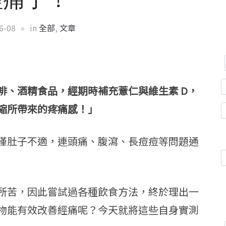
6-08
in
全部
,
文章
啡、酒精食品，經期時補充薏仁與維生素 D，
縮所帶來的疼痛感！」
僅肚子不適，連頭痛、腹瀉、長痘痘等問題通
所苦，因此嘗試過各種飲食方法，終於理出一
物能有效改善經痛呢？今天就將這些自身實測