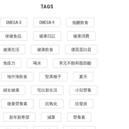
TAGS
OMEGA-3
OMEGA-9
低醣飲食
保健食品
健康日記
健康消費
健康生活
健康飲食
優質蛋白質
免疫力
喝水
單元不飽和脂肪酸
地中海飲食
堅果種子
夏天
婦女健康
宅出新生活
小兒營養
微量營養素
抗氧化
抗發炎
新年新希望
減重
營養素