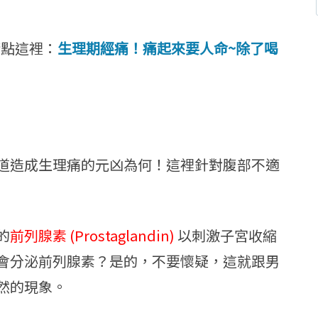
，請點這裡：
生理期經痛！痛起來要人命~除了喝
道造成生理痛的元凶為何！這裡針對腹部不適
的
前列腺素 (Prostaglandin)
以刺激子宮收縮
會分泌前列腺素？是的，不要懷疑，這就跟男
然的現象。