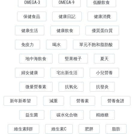
OMEGA-3
OMEGA-9
低醣飲食
保健食品
健康日記
健康消費
健康生活
健康飲食
優質蛋白質
免疫力
喝水
單元不飽和脂肪酸
地中海飲食
堅果種子
夏天
婦女健康
宅出新生活
小兒營養
微量營養素
抗氧化
抗發炎
新年新希望
減重
營養素
營養食譜
益生菌
碳水化合物
精緻糖
維生素B群
維生素C
肥胖
脂肪