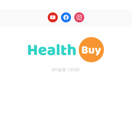
youtube
facebook
instagram
MY健康 TODAY