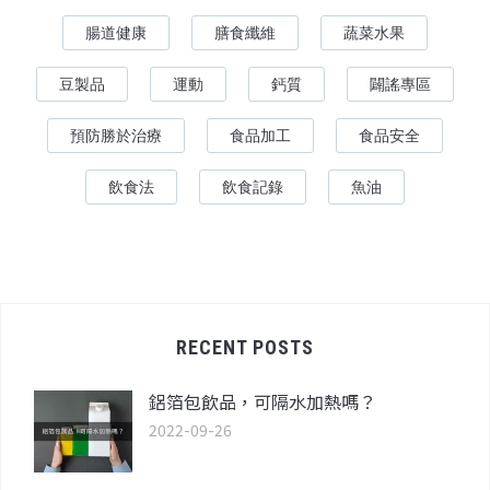
腸道健康
膳食纖維
蔬菜水果
豆製品
運動
鈣質
闢謠專區
預防勝於治療
食品加工
食品安全
飲食法
飲食記錄
魚油
RECENT POSTS
鋁箔包飲品，可隔水加熱嗎？
2022-09-26