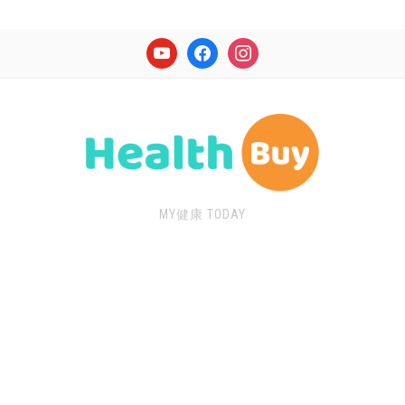
youtube
facebook
instagram
MY健康 TODAY