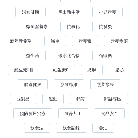
婦女健康
宅出新生活
小兒營養
微量營養素
抗氧化
抗發炎
新年新希望
減重
營養素
營養食譜
益生菌
碳水化合物
精緻糖
維生素B群
維生素C
肥胖
脂肪
腸道健康
膳食纖維
蔬菜水果
豆製品
運動
鈣質
闢謠專區
預防勝於治療
食品加工
食品安全
飲食法
飲食記錄
魚油