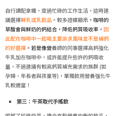
自行調配拿鐵，度過忙碌的工作生活，這時建
議選擇
鮮乳或乳飲品
。較多證據顯
示，咖啡的
草酸會與鮮奶的鈣結合，降低鈣質吸收率，
因
此配在咖啡中一起喝主要訴求風味並不是補鈣
的好選擇
。若是像營
養師的同事選擇高鈣強化
牛乳加在咖啡中，或許能提升些許的鈣吸收
量，不過建議有較高鈣質補充需求的族群 (如
孕婦、年長者與孩童等)，單獨飲用營養強化牛
乳較適當！
第三：午茶取代手搖飲
喝膩了珍珠奶茶，適合來點營養均衡的飲品，