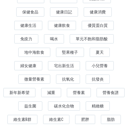
保健食品
健康日記
健康消費
健康生活
健康飲食
優質蛋白質
免疫力
喝水
單元不飽和脂肪酸
地中海飲食
堅果種子
夏天
婦女健康
宅出新生活
小兒營養
微量營養素
抗氧化
抗發炎
新年新希望
減重
營養素
營養食譜
益生菌
碳水化合物
精緻糖
維生素B群
維生素C
肥胖
脂肪