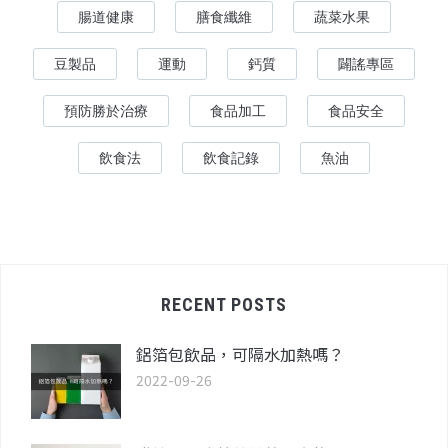
腸道健康
膳食纖維
蔬菜水果
豆製品
運動
鈣質
闢謠專區
預防勝於治療
食品加工
食品安全
飲食法
飲食記錄
魚油
RECENT POSTS
鋁箔包飲品，可隔水加熱嗎？
2022-09-26