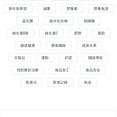
新年新希望
減重
營養素
營養食譜
益生菌
碳水化合物
精緻糖
維生素B群
維生素C
肥胖
脂肪
腸道健康
膳食纖維
蔬菜水果
豆製品
運動
鈣質
闢謠專區
預防勝於治療
食品加工
食品安全
飲食法
飲食記錄
魚油