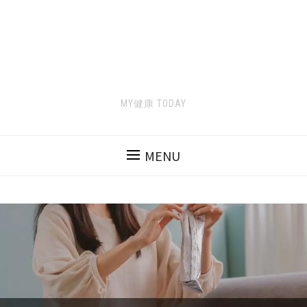
MY健康 TODAY
MENU