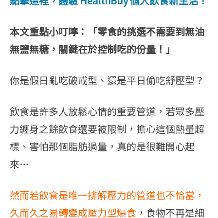
點擊這裡，體驗 HealthBuy 個人飲食新生活！
本文重點小叮嚀：「零食的挑選不需要到無油
無鹽無糖，關鍵在於控制吃的份量！」
你是假日亂吃破戒型、還是平日偷吃舒壓型？
飲食是許多人放鬆心情的重要管道，若眾多壓
力纏身之餘飲食還要被限制，擔心這個熱量超
標、害怕那個脂肪過量，真的是很難開心起
來…
然而若飲食是唯一排解壓力的管道也不恰當，
久而久之易轉變成壓力型爆食
，食物不再是細