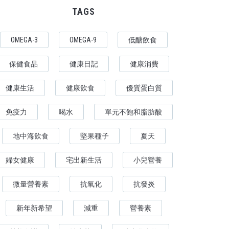
TAGS
OMEGA-3
OMEGA-9
低醣飲食
保健食品
健康日記
健康消費
健康生活
健康飲食
優質蛋白質
免疫力
喝水
單元不飽和脂肪酸
地中海飲食
堅果種子
夏天
婦女健康
宅出新生活
小兒營養
微量營養素
抗氧化
抗發炎
新年新希望
減重
營養素