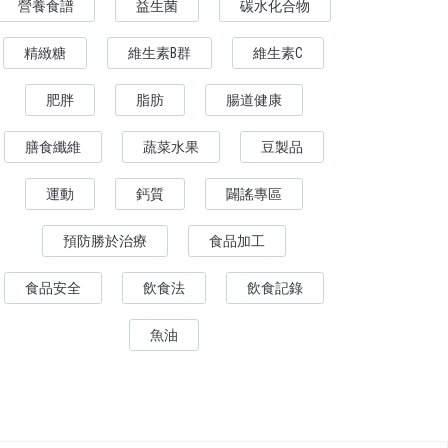
營養食譜
益生菌
碳水化合物
精緻糖
維生素B群
維生素C
肥胖
脂肪
腸道健康
膳食纖維
蔬菜水果
豆製品
運動
鈣質
闢謠專區
預防勝於治療
食品加工
食品安全
飲食法
飲食記錄
魚油