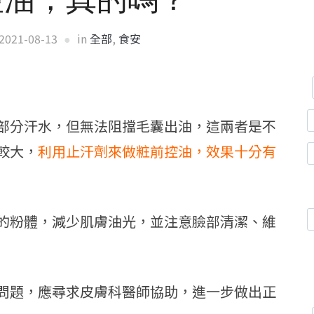
2021-08-13
in
全部
,
食安
部分汗水，但無法阻擋毛囊出油，這兩者是不
較大，
利用止汗劑來做粧前控油，效果十分有
的粉體，減少肌膚油光，並注意臉部清潔、維
問題，應尋求皮膚科醫師協助，進一步做出正