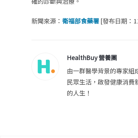
確的診斷與治療。
新聞來源：
衛福部食藥署
[發布日期：110
HealthBuy 營養團
由一群醫學背景的專家組
民眾生活，啟發健康消費
的人生！