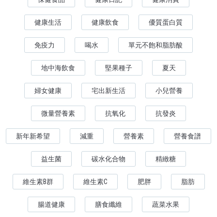
健康生活
健康飲食
優質蛋白質
免疫力
喝水
單元不飽和脂肪酸
地中海飲食
堅果種子
夏天
婦女健康
宅出新生活
小兒營養
微量營養素
抗氧化
抗發炎
新年新希望
減重
營養素
營養食譜
益生菌
碳水化合物
精緻糖
維生素B群
維生素C
肥胖
脂肪
腸道健康
膳食纖維
蔬菜水果