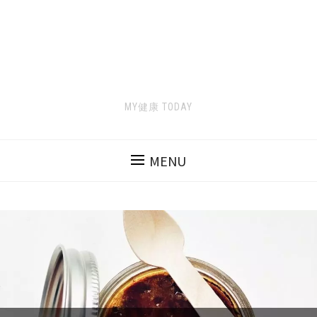
MY健康 TODAY
MENU