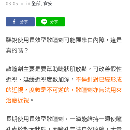
03-05
in
全部
,
食安
聽說使用長效型散瞳劑可能罹患白內障，這是
真的嗎？
散瞳劑主要是要幫助睫狀肌放鬆，可改善假性
近視、延緩近視度數加深，
不過針對已經形成
的近視，度數是不可逆的，散瞳劑亦無法用來
治癒近視
。
長期使用長效型散瞳劑，一滴能維持一週使瞳
孔處於散大狀態，而瞳孔無法自然收縮，大量