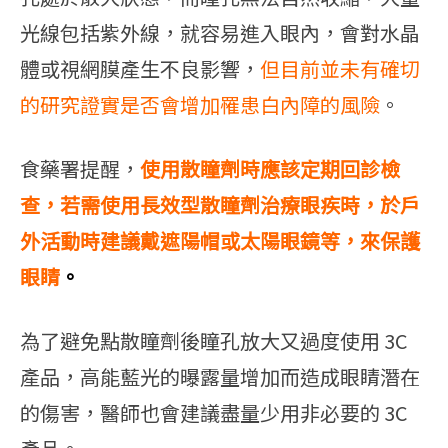
光線包括紫外線，就容易進入眼內，會對水晶
體或視網膜產生不良影響，
但目前並未有確切
的研究證實是否會增加罹患白內障的風險
。
食藥署提醒，
使用散瞳劑時應該定期回診檢
查，若需使用長效型散瞳劑治療眼疾時，於戶
外活動時建議戴遮陽帽或太陽眼鏡等，來保護
眼睛
。
為了避免點散瞳劑後瞳孔放大又過度使用 3C
產品，高能藍光的曝露量增加而造成眼睛潛在
的傷害，醫師也會建議盡量少用非必要的 3C