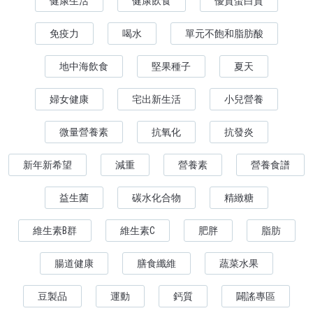
健康生活
健康飲食
優質蛋白質
免疫力
喝水
單元不飽和脂肪酸
地中海飲食
堅果種子
夏天
婦女健康
宅出新生活
小兒營養
微量營養素
抗氧化
抗發炎
新年新希望
減重
營養素
營養食譜
益生菌
碳水化合物
精緻糖
維生素B群
維生素C
肥胖
脂肪
腸道健康
膳食纖維
蔬菜水果
豆製品
運動
鈣質
闢謠專區