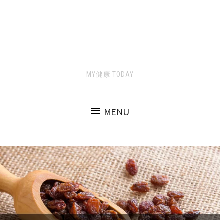
MY健康 TODAY
MENU