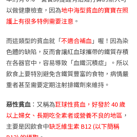
以做健康檢查，因為
地中海型貧血的寶寶在照
護上有很多特例需要注意
。
而這類型的貧血就「
不適合補血
」喔！因為染
色體的缺陷，反而會讓紅血球攜帶的鐵質存積
在各器官中，容易導致「血鐵沉積症」。所以
飲食上要特別避免含鐵質豐富的食物，病情嚴
重者甚至需要定期注射排鐵劑來維持。
惡性貧血
：又稱為
巨球性貧血，好發於 40 歲
以上婦女、長期吃全素者或營養不良的地區
，
主要是因飲食中
缺乏維生素 B12 (以下簡稱