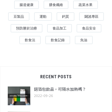
腸道健康
膳食纖維
蔬菜水果
豆製品
運動
鈣質
闢謠專區
預防勝於治療
食品加工
食品安全
飲食法
飲食記錄
魚油
RECENT POSTS
鋁箔包飲品，可隔水加熱嗎？
2022-09-26