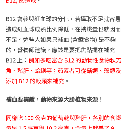
B12) 的攝取
。
B12 會參與紅血球的分化，若攝取不足就容易
造成紅血球成熟比例降低，在攜鐵量也就因而
不足。
這些人如果只補血 (含鐵食物) 是不夠
的，營養師建議，應該是要把焦點擺在補充
B12 上：
例如多吃富含 B12 的動物性食物秋刀
魚、豬肝、蛤蜊等；茹素者可從菇類、藻類及
添加 B12 的穀類來補充
。
補血要補鐵，動物來源大勝植物來源！
同樣吃 100 公克的葡萄乾與豬肝，各別的含鐵
量是 1.5 毫克與 10.2 毫克，含量上就差了 9