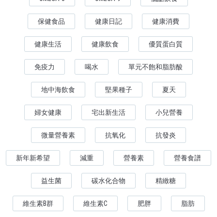
保健食品
健康日記
健康消費
健康生活
健康飲食
優質蛋白質
免疫力
喝水
單元不飽和脂肪酸
地中海飲食
堅果種子
夏天
婦女健康
宅出新生活
小兒營養
微量營養素
抗氧化
抗發炎
新年新希望
減重
營養素
營養食譜
益生菌
碳水化合物
精緻糖
維生素B群
維生素C
肥胖
脂肪