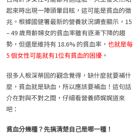
起來時出現一陣頭暈目眩，這可能是貧血的徵
兆。根據國健署最新的營養狀況調查顯示，15
– 49 歲育齡婦女的貧血率雖有逐漸下降的趨
勢，但還是維持有 18.6% 的貧血率，
也就是每
5 個女性可能就有1位有貧血的困擾
。
很多人根深蒂固的觀念覺得，缺什麼就要補什
麼，貧血就是缺血，所以應該要補血！這句話
介在對與不對之間，仔細看營養師娓娓道來
吧：
貧血分幾種？先搞清楚自己是哪一種！