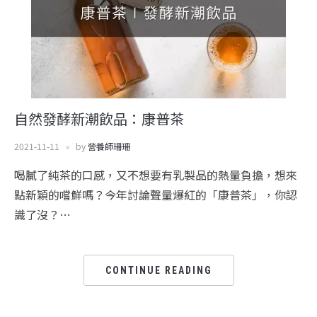
自然發酵新潮飲品：康普茶
2021-11-11
by
營養師珊珊
喝膩了純茶的口感，又不想要有乳製品的熱量負擔，想來
點新穎的嚐鮮嗎？今年討論聲量爆紅的「康普茶」，你認
識了沒？…
CONTINUE READING