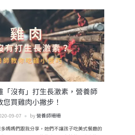
雞「沒有」打生長激素，營養師
教您買雞肉小撇步！
020-09-07
by
營養師珊珊
很多媽媽們跟我分享，她們不讓孩子吃美式餐廳的