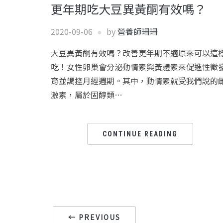
更年期吃大豆異黃酮有效嗎？
2020-09-06
by
營養師珊珊
大豆異黃酮有效嗎？改善更年期不適原來可以這
吃！女性卵巢會分泌動情素與黃體素來促進性徵
育並調控月經週期。其中，動情素就受我們說的
激素，屬於固醇類…
CONTINUE READING
← PREVIOUS