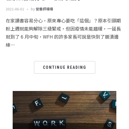
2021-06-01
by
營養師珊珊
在家讀書容易分心，原來專心要吃「這個」？原本引頸期
盼上週就能夠解除三級緊戒，但因疫情未能趨緩，一延長
就到了 6 月中旬，WFH 的許多家長可說是快到了崩潰邊
緣…
CONTINUE READING