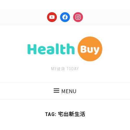
youtube
facebook
instagram
MY健康 TODAY
MENU
宅出新生活
TAG: