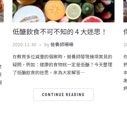
低醣飲食不可不知的 4 大迷思！
2020-11-30
by
營養師珊珊
2
在教育多位減重的個案時，營養師發現幾項常見的
疑問，例如：健康的食物就一定是低醣？今天整理
麼
了低醣飲食的迷思，來為大家解答…
等
個
CONTINUE READING