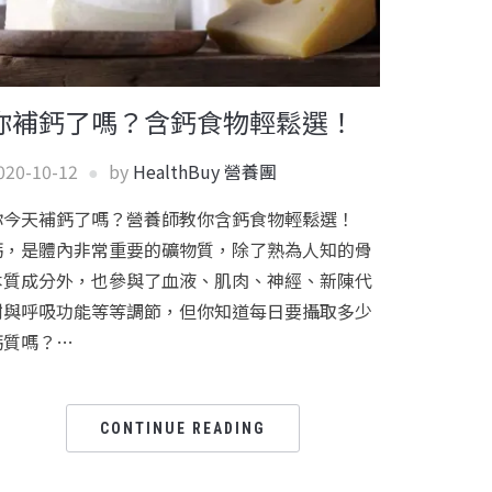
你補鈣了嗎？含鈣食物輕鬆選！
020-10-12
by
HealthBuy 營養團
你今天補鈣了嗎？營養師教你含鈣食物輕鬆選！
鈣，是體內非常重要的礦物質，除了熟為人知的骨
本質成分外，也參與了血液、肌肉、神經、新陳代
謝與呼吸功能等等調節，但你知道每日要攝取多少
鈣質嗎？…
CONTINUE READING