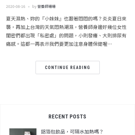
2020-08-16
by
營養師珊珊
夏天濕熱、妳的『小妹妹』也跟著悶悶的嗎？炎炎夏日來
襲，再加上台灣的天氣悶熱潮濕，營養師身邊好幾位女性
閨密們都出現「私密處」的問題，小則發癢、大則排尿有
痛感。這都一再表示我們要更加注意身體保健喔…
CONTINUE READING
RECENT POSTS
鋁箔包飲品，可隔水加熱嗎？