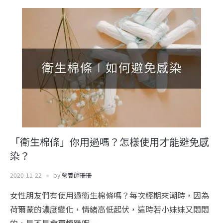
「衛生棉條」你用過嗎？怎樣使用才能避免感
染？
2020-11-22
by
營養師珊珊
女性朋友們有使用過衛生棉條嗎？每次經期來潮時，因為
荷爾蒙的濃度變化，情緒高低起伏，這時若小妹妹又悶悶
的，是不是會更煩躁呢…