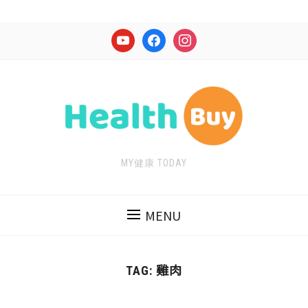
youtube
facebook
instagram
MY健康 TODAY
MENU
雞肉
TAG: