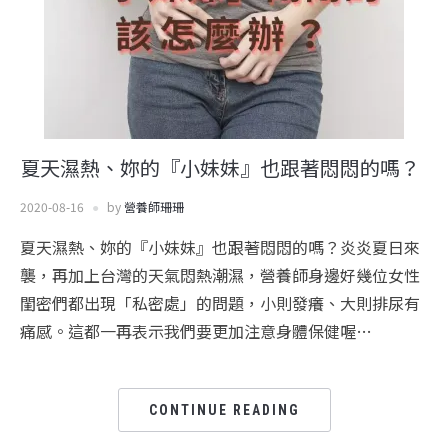
夏天濕熱、妳的『小妹妹』也跟著悶悶的嗎？
2020-08-16
by
營養師珊珊
夏天濕熱、妳的『小妹妹』也跟著悶悶的嗎？炎炎夏日來
襲，再加上台灣的天氣悶熱潮濕，營養師身邊好幾位女性
閨密們都出現「私密處」的問題，小則發癢、大則排尿有
痛感。這都一再表示我們要更加注意身體保健喔…
CONTINUE READING