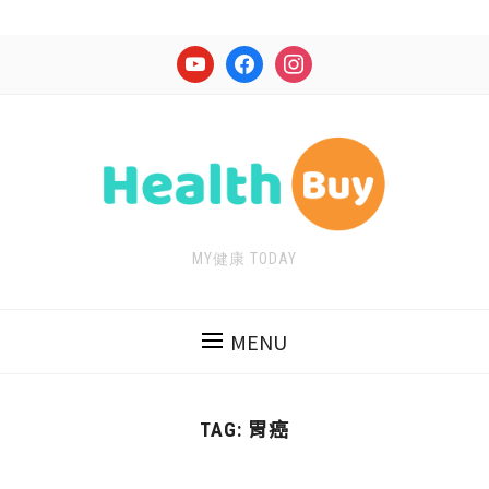
youtube
facebook
instagram
MY健康 TODAY
MENU
胃癌
TAG: