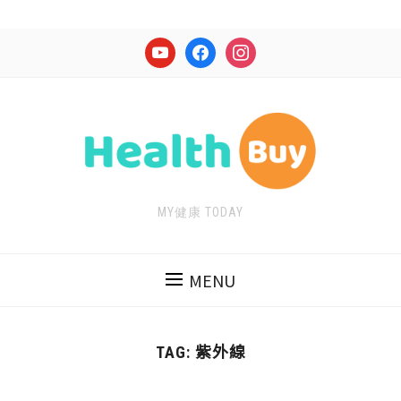
youtube
facebook
instagram
MY健康 TODAY
MENU
紫外線
TAG: