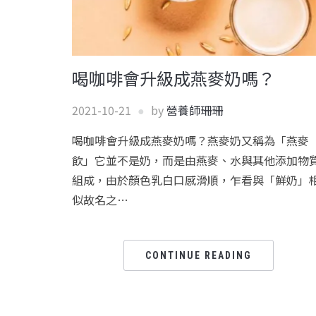
喝咖啡會升級成燕麥奶嗎？
2021-10-21
by
營養師珊珊
喝咖啡會升級成燕麥奶嗎？燕麥奶又稱為「燕麥
飲」它並不是奶，而是由燕麥、水與其他添加物
組成，由於顏色乳白口感滑順，乍看與「鮮奶」
似故名之…
CONTINUE READING