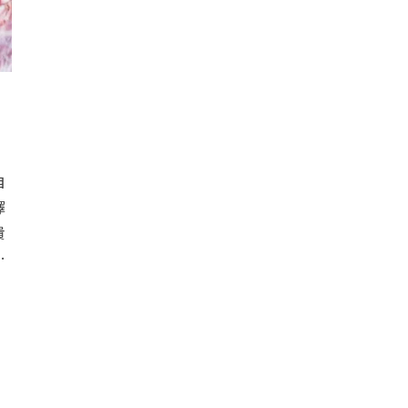
自
擇
貴
…